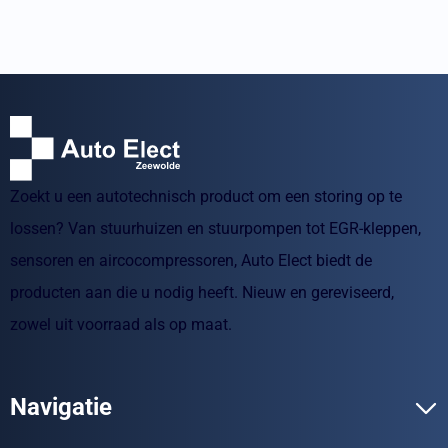
Zoekt u een autotechnisch product om een storing op te
lossen? Van stuurhuizen en stuurpompen tot EGR-kleppen,
sensoren en aircocompressoren, Auto Elect biedt de
producten aan die u nodig heeft. Nieuw en gereviseerd,
zowel uit voorraad als op maat.
Navigatie