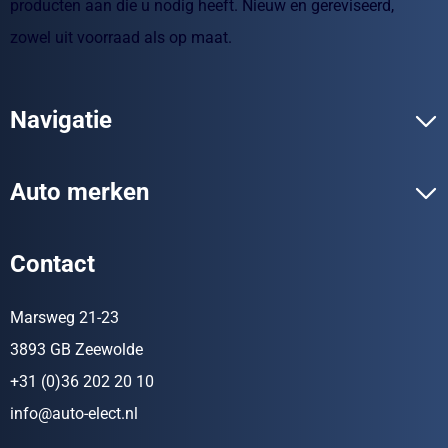
producten aan die u nodig heeft. Nieuw en gereviseerd,
zowel uit voorraad als op maat.
Navigatie
Auto merken
Contact
Marsweg 21-23
3893 GB Zeewolde
+31 (0)36 202 20 10
info@auto-elect.nl