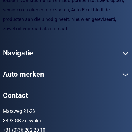
lossen? Van stuurhuizen en stuurpompen tot EGR-kleppen,
sensoren en aircocompressoren, Auto Elect biedt de
producten aan die u nodig heeft. Nieuw en gereviseerd,
zowel uit voorraad als op maat.
Navigatie
Auto merken
Contact
Marsweg 21-23
3893 GB Zeewolde
+31 (0)36 202 20 10