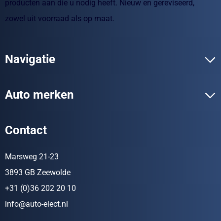
producten aan die u nodig heeft. Nieuw en gereviseerd,
zowel uit voorraad als op maat.
Navigatie
Auto merken
Contact
Marsweg 21-23
3893 GB Zeewolde
+31 (0)36 202 20 10
info@auto-elect.nl