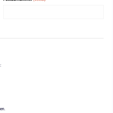
:
en.