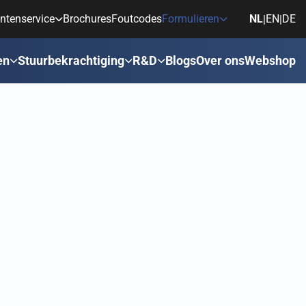
ntenservice
Brochures
Foutcodes
Formulieren
NL
EN
DE
|
|
en
Stuurbekrachtiging
R&D
Blogs
Over ons
Webshop