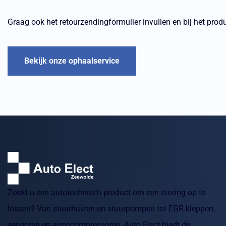
Graag ook het retourzendingformulier invullen en bij het prod
Bekijk onze ophaalservice
Zoekt u een autotechnisch product om een storing op te
lossen? Van stuurhuizen en stuurpompen tot EGR-kleppen,
sensoren en aircocompressoren, Auto Elect biedt de