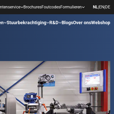
ntenservice
Brochures
Foutcodes
Formulieren
NL
EN
DE
|
|
en
Stuurbekrachtiging
R&D
Blogs
Over ons
Webshop