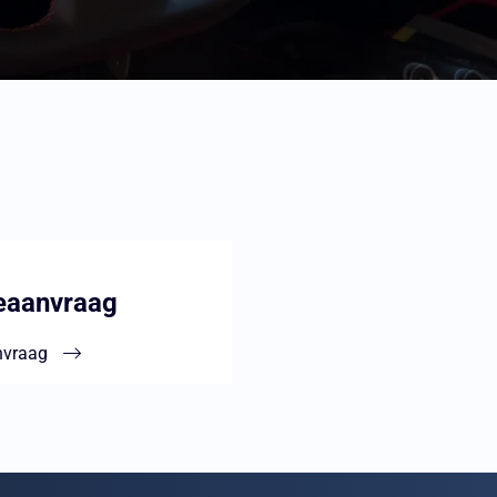
eaanvraag
nvraag
aag