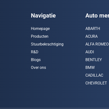
Navigatie
Auto me
Homepage
ABARTH
Producten
ACURA
Stuurbekrachtiging
ALFA ROMEO
R&D
AUDI
Blogs
BENTLEY
Over ons
BMW
CADILLAC
CHEVROLET
CHRYSLER
CITROËN
DACIA