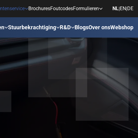
ntenservice
Brochures
Foutcodes
Formulieren
NL
EN
DE
|
|
en
Stuurbekrachtiging
R&D
Blogs
Over ons
Webshop