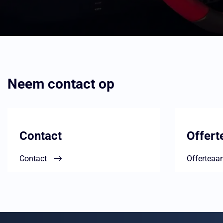
Neem contact op
Lees
Lees
meer
meer
Contact
Offert
over
over
Contact
Offerteaa
Contact
Offerteaanvr