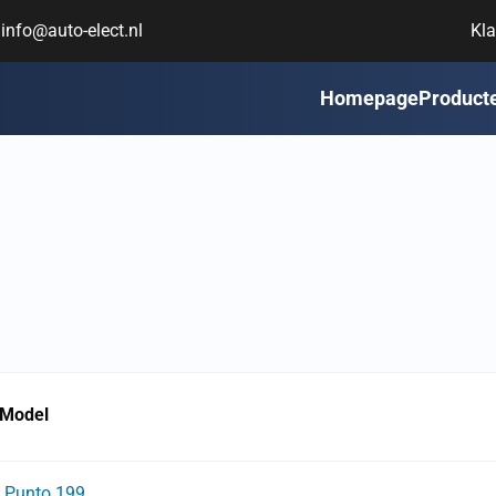
info@auto-elect.nl
Kla
Homepage
Product
Model
Punto 199