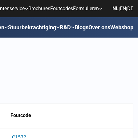
ntenservice
Brochures
Foutcodes
Formulieren
NL
EN
DE
|
|
en
Stuurbekrachtiging
R&D
Blogs
Over ons
Webshop
Foutcode
C1532