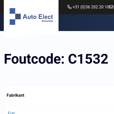
+31 (0)36 202 20 10
Foutcode: C1532
Fabrikant
Fiat