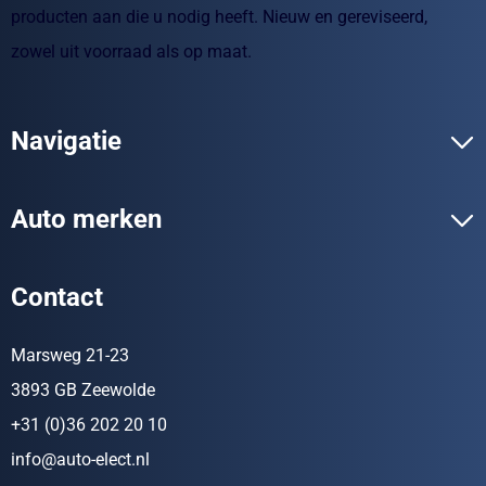
producten aan die u nodig heeft. Nieuw en gereviseerd,
zowel uit voorraad als op maat.
Navigatie
Auto merken
Contact
Marsweg 21-23
3893 GB Zeewolde
+31 (0)36 202 20 10
info@auto-elect.nl