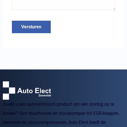
Versturen
Zoekt u een autotechnisch product om een storing op te
lossen? Van stuurhuizen en stuurpompen tot EGR-kleppen,
sensoren en aircocompressoren, Auto Elect biedt de