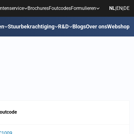
ntenservice
Brochures
Foutcodes
Formulieren
NL
EN
DE
|
|
en
Stuurbekrachtiging
R&D
Blogs
Over ons
Webshop
outcode
C1009