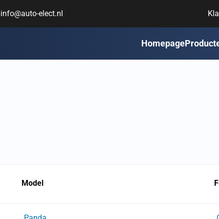
info@auto-elect.nl
Kla
Homepage
Product
Model
F
Panda