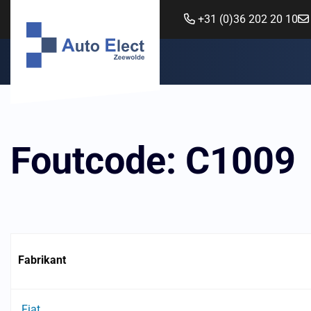
+31 (0)36 202 20 10
Foutcode: C1009
Fabrikant
Fiat