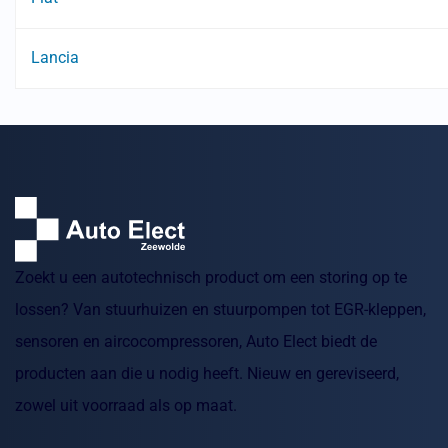
Lancia
Zoekt u een autotechnisch product om een storing op te
lossen? Van stuurhuizen en stuurpompen tot EGR-kleppen,
sensoren en aircocompressoren, Auto Elect biedt de
producten aan die u nodig heeft. Nieuw en gereviseerd,
zowel uit voorraad als op maat.