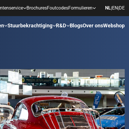
ntenservice
Brochures
Foutcodes
Formulieren
NL
EN
DE
|
|
en
Stuurbekrachtiging
R&D
Blogs
Over ons
Webshop