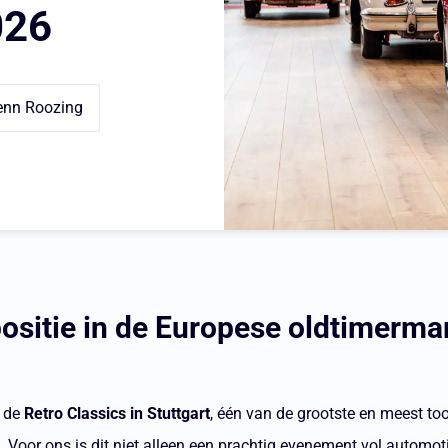
026
enn Roozing
ositie in de Europese oldtimermar
p de
Retro Classics in Stuttgart
, één van de grootste en meest t
. Voor ons is dit niet alleen een prachtig evenement vol automoti