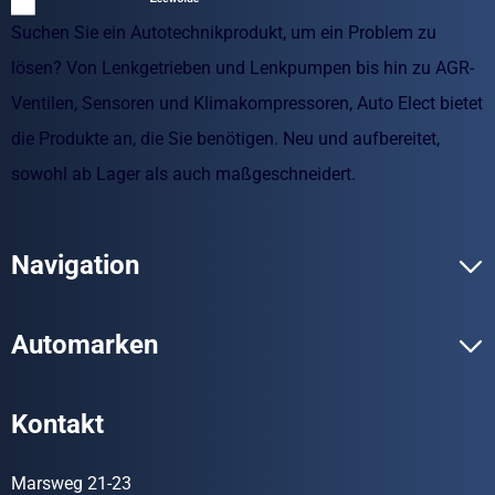
Suchen Sie ein Autotechnikprodukt, um ein Problem zu
lösen? Von Lenkgetrieben und Lenkpumpen bis hin zu AGR-
Ventilen, Sensoren und Klimakompressoren, Auto Elect bietet
die Produkte an, die Sie benötigen. Neu und aufbereitet,
sowohl ab Lager als auch maßgeschneidert.
Navigation
Automarken
Kontakt
Marsweg 21-23