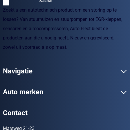
Zoekt u een autotechnisch product om een storing op te
lossen? Van stuurhuizen en stuurpompen tot EGR-kleppen,
sensoren en aircocompressoren, Auto Elect biedt de
producten aan die u nodig heeft. Nieuw en gereviseerd,
zowel uit voorraad als op maat.
Navigatie
Auto merken
Contact
Marsweg 21-23