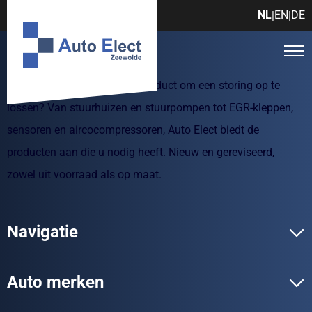
NL
EN
DE
|
|
Zoekt u een autotechnisch product om een storing op te
lossen? Van stuurhuizen en stuurpompen tot EGR-kleppen,
sensoren en aircocompressoren, Auto Elect biedt de
producten aan die u nodig heeft. Nieuw en gereviseerd,
zowel uit voorraad als op maat.
Navigatie
Auto merken