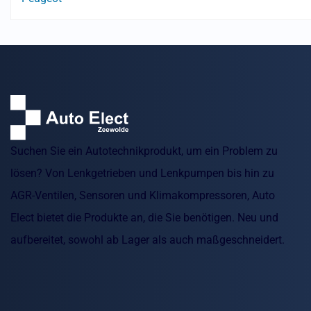
Suchen Sie ein Autotechnikprodukt, um ein Problem zu
lösen? Von Lenkgetrieben und Lenkpumpen bis hin zu
AGR-Ventilen, Sensoren und Klimakompressoren, Auto
Elect bietet die Produkte an, die Sie benötigen. Neu und
aufbereitet, sowohl ab Lager als auch maßgeschneidert.