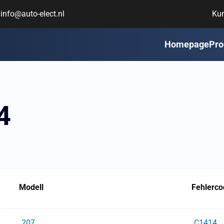
info@auto-elect.nl
Ku
Homepage
Pro
4
Modell
Fehlerco
207
C1414