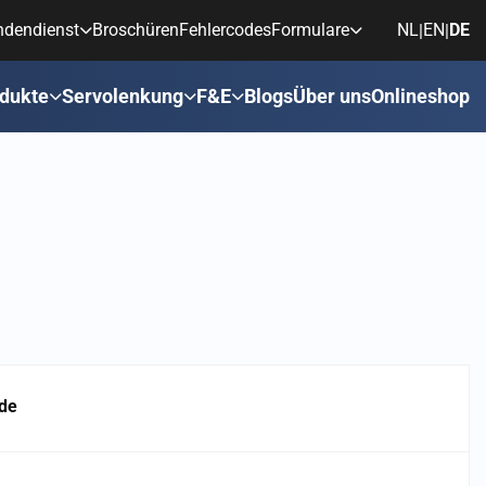
ndendienst
Broschüren
Fehlercodes
Formulare
NL
EN
DE
|
|
dukte
Servolenkung
F&E
Blogs
Über uns
Onlineshop
de