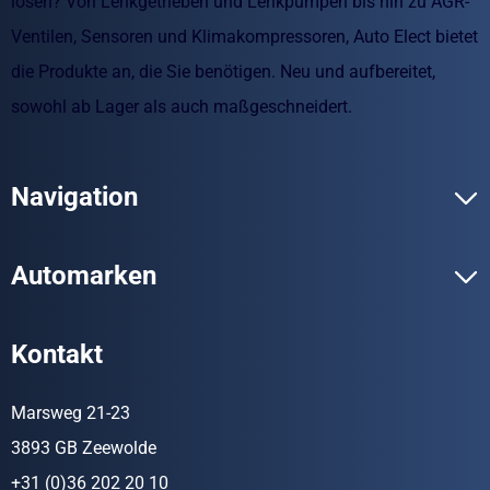
lösen? Von Lenkgetrieben und Lenkpumpen bis hin zu AGR-
Ventilen, Sensoren und Klimakompressoren, Auto Elect bietet
die Produkte an, die Sie benötigen. Neu und aufbereitet,
sowohl ab Lager als auch maßgeschneidert.
Navigation
Automarken
Kontakt
Marsweg 21-23
3893 GB Zeewolde
+31 (0)36 202 20 10