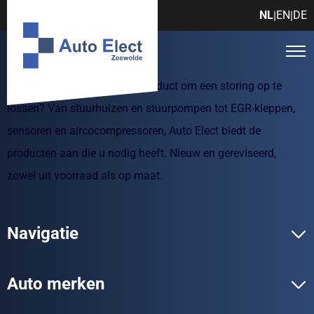
NL
EN
DE
|
|
Zoekt u een autotechnisch product om een storing op te
lossen? Van stuurhuizen en stuurpompen tot EGR-kleppen,
sensoren en aircocompressoren, Auto Elect biedt de
producten aan die u nodig heeft. Nieuw en gereviseerd,
zowel uit voorraad als op maat.
Navigatie
Auto merken