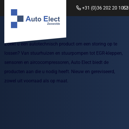
+31 (0)36 202 20 10
Zoekt u een autotechnisch product om een storing op te
lossen? Van stuurhuizen en stuurpompen tot EGR-kleppen,
sensoren en aircocompressoren, Auto Elect biedt de
producten aan die u nodig heeft. Nieuw en gereviseerd,
zowel uit voorraad als op maat.