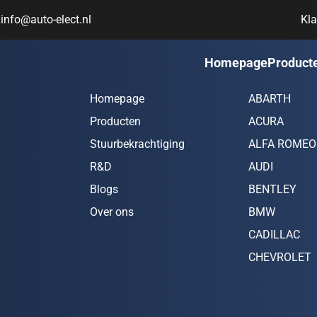
info@auto-elect.nl
Kla
Navigatie
Auto me
Homepage
Product
Homepage
ABARTH
Producten
ACURA
Stuurbekrachtiging
ALFA ROMEO
R&D
AUDI
Blogs
BENTLEY
Over ons
BMW
CADILLAC
CHEVROLET
CHRYSLER
CITROËN