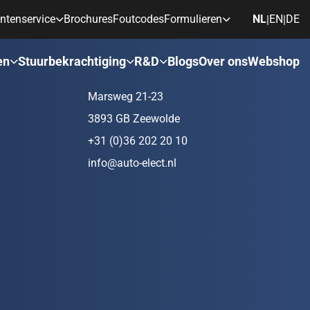
ntenservice
Brochures
Foutcodes
Formulieren
NL
EN
DE
|
|
rken
Contact
en
Stuurbekrachtiging
R&D
Blogs
Over ons
Webshop
Marsweg 21-23
3893 GB Zeewolde
+31 (0)36 202 20 10
info@auto-elect.nl