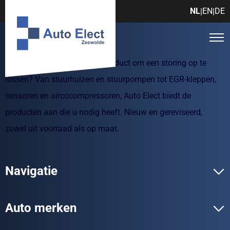
NL
EN
DE
|
|
Zoekt u een autotechnisch product om een storing op te
lossen? Van stuurhuizen en stuurpompen tot EGR-kleppen,
sensoren en aircocompressoren, Auto Elect biedt de
producten aan die u nodig heeft. Nieuw en gereviseerd,
zowel uit voorraad als op maat.
Navigatie
Auto merken