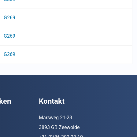
G269
G269
G269
ken
Kontakt
Marsweg 21-23
3893 GB Zeewolde