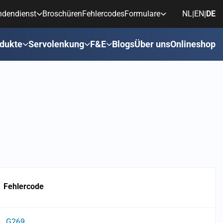
ndendienst
Broschüren
Fehlercodes
Formulare
NL
EN
DE
|
|
dukte
Servolenkung
F&E
Blogs
Über uns
Onlineshop
Fehlercode
G269