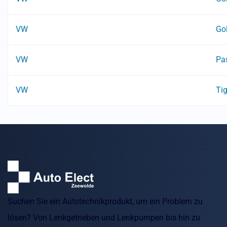
VW
Go
VW
Pa
VW
Ti
Suchen Sie ein Autotechnikprodukt, um ein Problem zu
lösen? Von Lenkgetrieben und Lenkpumpen bis hin zu