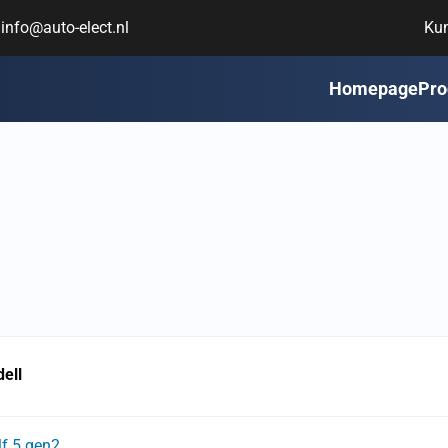
info@auto-elect.nl
Ku
Homepage
Pro
ell
lf 5 gen2