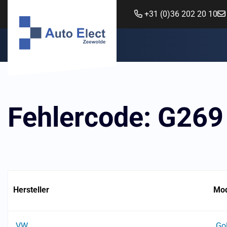
+31 (0)36 202 20 10
Fehlercode: G269
Hersteller
Mod
VW
Go