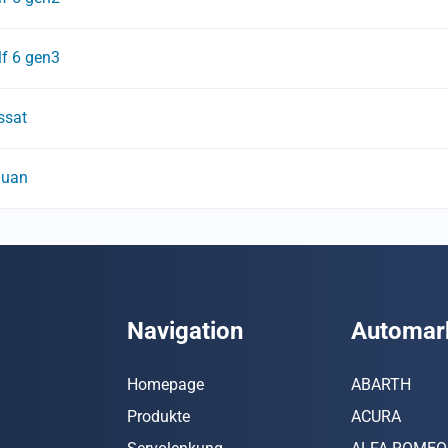
lf 6 gen3
ssat
guan
Navigation
Automar
Homepage
ABARTH
Produkte
ACURA