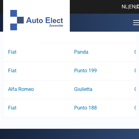
Fehlercode: C1008
NL
EN
|
|
Hersteller
Modell
Fe
Fiat
Panda
C
Fiat
Punto 199
C
Alfa Romeo
Giulietta
C
Fiat
Punto 188
C