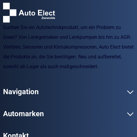
Suchen Sie ein Autotechnikprodukt, um ein Problem zu
lösen? Von Lenkgetrieben und Lenkpumpen bis hin zu AGR-
Ventilen, Sensoren und Klimakompressoren, Auto Elect bietet
die Produkte an, die Sie benötigen. Neu und aufbereitet,
sowohl ab Lager als auch maßgeschneidert.
Navigation
Automarken
Kontakt