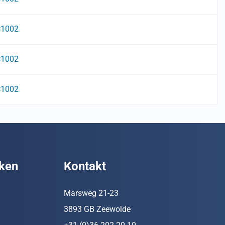
C1002
C1002
C1002
ken
Kontakt
Marsweg 21-23
3893 GB Zeewolde