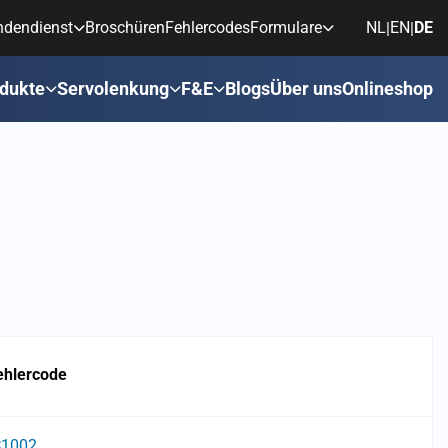
ndendienst
Broschüren
Fehlercodes
Formulare
NL
EN
DE
|
|
dukte
Servolenkung
F&E
Blogs
Über uns
Onlineshop
ehlercode
C1002