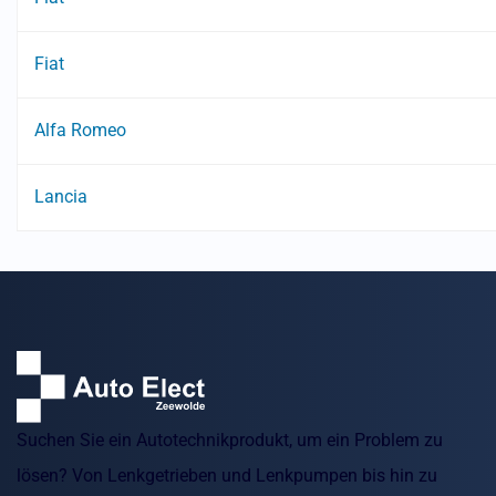
Fiat
Alfa Romeo
Lancia
Suchen Sie ein Autotechnikprodukt, um ein Problem zu
lösen? Von Lenkgetrieben und Lenkpumpen bis hin zu