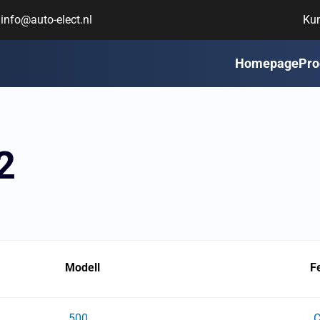
info@auto-elect.nl
Ku
Homepage
Pro
2
Modell
F
500