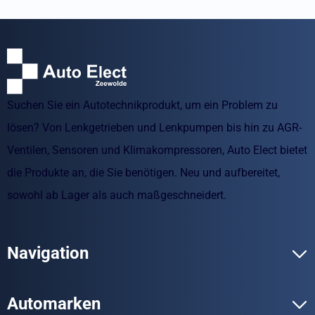
Suchen Sie ein Autotechnikprodukt, um ein Problem zu
lösen? Von Lenkgetrieben und Lenkpumpen bis hin zu AGR-
Ventilen, Sensoren und Klimakompressoren, Auto Elect bietet
die Produkte an, die Sie benötigen. Neu und aufbereitet,
sowohl ab Lager als auch maßgeschneidert.
Navigation
Automarken