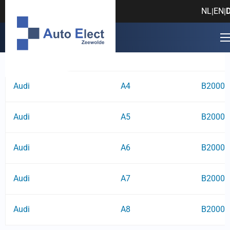
Fehlercode: B200042
NL
EN
|
|
Hersteller
Modell
Fehlerc
Audi
A4
B20004
Audi
A5
B20004
Audi
A6
B20004
Audi
A7
B20004
Audi
A8
B20004