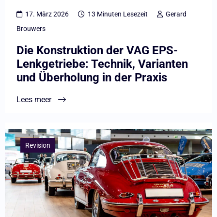
Technik,
17. März 2026
13 Minuten Lesezeit
Gerard
Varianten
Brouwers
und
Die Konstruktion der VAG EPS-
Überholung
Lenkgetriebe: Technik, Varianten
in
und Überholung in der Praxis
der
Praxis
Lees meer
Lees
meer
Revision
overAuto
Elect
auf
der
Retro