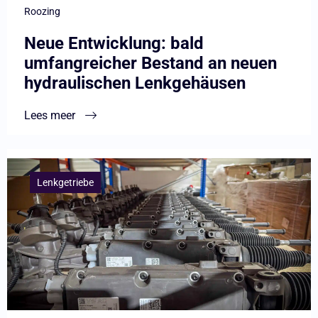
hydraulischen
Roozing
Lenkgehäusen
Neue Entwicklung: bald
umfangreicher Bestand an neuen
hydraulischen Lenkgehäusen
Lees meer
Lees
meer
Lenkgetriebe
overDie
Konstruktion
der
VAG
EPS-
Lenkgetriebe: