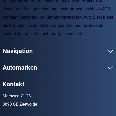
Suchen Sie ein Autotechnikprodukt, um ein Problem zu
lösen? Von Lenkgetrieben und Lenkpumpen bis hin zu AGR-
Ventilen, Sensoren und Klimakompressoren, Auto Elect bietet
die Produkte an, die Sie benötigen. Neu und aufbereitet,
sowohl ab Lager als auch maßgeschneidert.
Navigation
Automarken
Kontakt
Marsweg 21-23
3893 GB Zeewolde