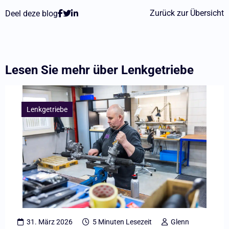
Zurück zur Übersicht
Deel deze blog
Lesen Sie mehr über
Lenkgetriebe
Lees
meer
Lenkgetriebe
overNeue
Entwicklung:
bald
umfangreicher
Bestand
an
neuen
31. März 2026
5 Minuten Lesezeit
Glenn