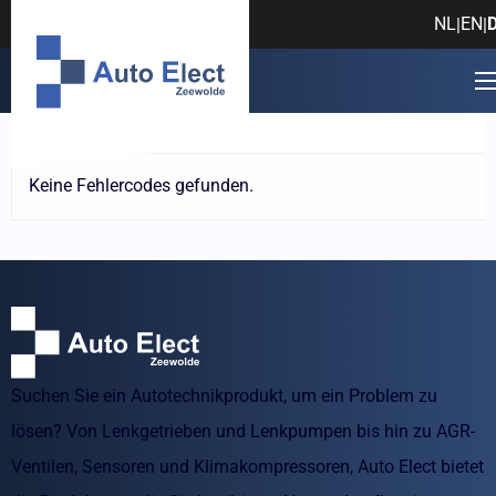
Fehlercode: Glenn Roozing
NL
EN
|
|
Hersteller
Modell
Fehlerc
Keine Fehlercodes gefunden.
Suchen Sie ein Autotechnikprodukt, um ein Problem zu
lösen? Von Lenkgetrieben und Lenkpumpen bis hin zu AGR-
Ventilen, Sensoren und Klimakompressoren, Auto Elect bietet