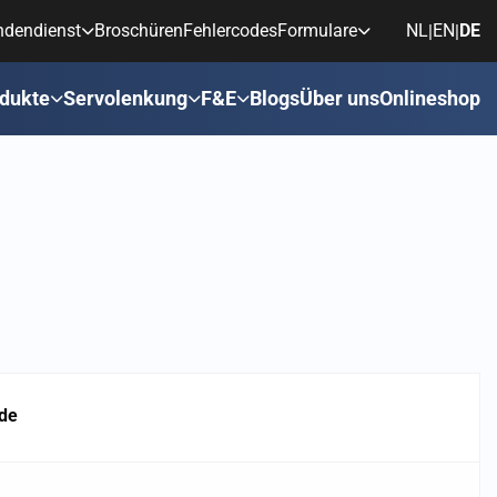
ndendienst
Broschüren
Fehlercodes
Formulare
NL
EN
DE
|
|
dukte
Servolenkung
F&E
Blogs
Über uns
Onlineshop
de