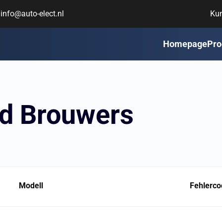
info@auto-elect.nl
Ku
Homepage
Pro
rd Brouwers
Modell
Fehlerco