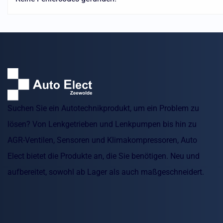
Suchen Sie ein Autotechnikprodukt, um ein Problem zu
lösen? Von Lenkgetrieben und Lenkpumpen bis hin zu
AGR-Ventilen, Sensoren und Klimakompressoren, Auto
Elect bietet die Produkte an, die Sie benötigen. Neu und
aufbereitet, sowohl ab Lager als auch maßgeschneidert.