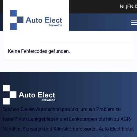
Fehlercode: Edwin Roozing
NL
EN
|
|
Hersteller
Modell
Fehlerc
Keine Fehlercodes gefunden.
Suchen Sie ein Autotechnikprodukt, um ein Problem zu
lösen? Von Lenkgetrieben und Lenkpumpen bis hin zu AGR-
Ventilen, Sensoren und Klimakompressoren, Auto Elect bietet