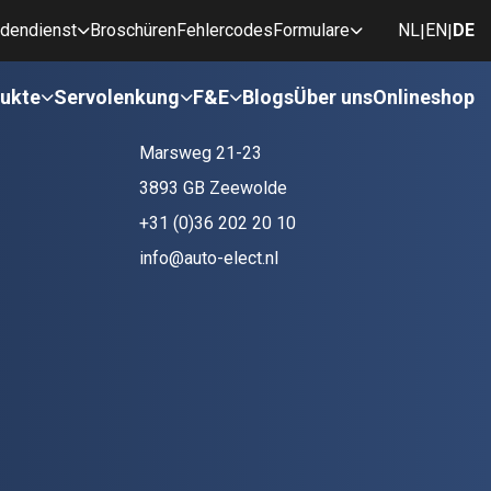
dendienst
Broschüren
Fehlercodes
Formulare
NL
EN
DE
|
|
ken
Kontakt
ukte
Servolenkung
F&E
Blogs
Über uns
Onlineshop
Marsweg 21-23
3893 GB Zeewolde
+31 (0)36 202 20 10
info@auto-elect.nl