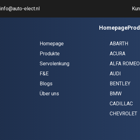
info@auto-elect.nl
Kun
Navigation
Automar
Homepage
Prod
Homepage
ABARTH
Produkte
ACURA
Servolenkung
ALFA ROMEO
F&E
AUDI
Blogs
BENTLEY
Über uns
BMW
CADILLAC
CHEVROLET
CHRYSLER
CITROËN